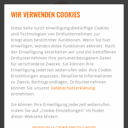
Böckling Startseite Mobil
WIR VERWENDEN COOKIES
Diese Seite nutzt einwilligungsbedürftige Cookies
und Technologien von Drittunternehmen zur
Home
Unternehmen
Wie wir arbeiten
Integration bestimmter Funktionen. Wenn Sie hier
einwilligen, werden diese Funktionen aktiviert. Nach
Unsere Arbeitsweise:
der Einwilligung verarbeiten wir und die betroffenen
Drittunternehmen Ihre personenbezogenen Daten
für verschiedene Zwecke. Sie können Ihre
Von der Druckvorlage
Einwilligung jederzeit widerrufen oder Ihre Cookie-
Einstellungen anpassen. Detaillierte Informationen
zur perfekten
zu Zweck, Rechtsgrundlagen, Drittunternehmen
können Sie unserer
Datenschutzerklärung
entnehmen.
Veredelung
Sie können Ihre Einwilligung jederzeit widerrufen,
indem Sie auf „Cookie-Einstellungen“ im Footer
dieser Webseite klicken.
INDIVIDUELLE COOKIE EINSTELLUNGEN